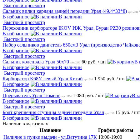
Быстрый просмотр
Сальник вилки кардана задней передачи Урал (49.4*33*8)
арт: 2241
В избранное
В наличии
Быстрый просмотр
Переходник карбюратора IKOV ИЖ, Урал, Буран PZ30 резинов
В избранное
В наличии
Быстрый просмотр
Набор сальников двигатель 650см3 Урал (производство Чайков
В избранное
В наличии
Быстрый просмотр
Сальник коленвала Урал 50х70
60 руб.
/ шт
В 
арт: 2247
В избранное
В наличии
Быстрый просмотр
Карбюратор К68У левый Урал Китай
1 950 руб.
/ шт
арт: 680
В избранное
В наличии
Быстрый просмотр
Прерыватель Урал Тюмень
1 080 руб.
/ шт
В к
арт: 1904
В избранное
В наличии
Быстрый просмотр
Болт крепления ступицы задней передачи Урал
15 руб.
/ шт
арт: 152
В избранное
В наличии
Наличие в магазинах
Название
График работы
Наличие в пунке выдачи - ул.Ватутина 17К
10:00-19:00
+7