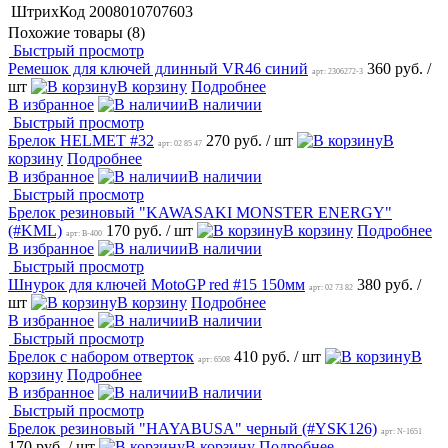
ШтрихКод
2008010707603
Похожие товары (8)
Быстрый просмотр
Ремешок для ключей длинный VR46 синий
360 руб.
/
арт: 2306272-3
шт
В корзину
Подробнее
В избранное
В наличии
Быстрый просмотр
Брелок HELMET #32
270 руб.
/ шт
В
арт: 02 85 47
корзину
Подробнее
В избранное
В наличии
Быстрый просмотр
Брелок резиновый "KAWASAKI MONSTER ENERGY"
(#KML)
170 руб.
/ шт
В корзину
Подробнее
арт: B-400
В избранное
В наличии
Быстрый просмотр
Шнурок для ключей MotoGP red #15 150мм
380 руб.
/
арт: 02 73 82
шт
В корзину
Подробнее
В избранное
В наличии
Быстрый просмотр
Брелок с набором отверток
410 руб.
/ шт
В
арт: 6508
корзину
Подробнее
В избранное
В наличии
Быстрый просмотр
Брелок резиновый "HAYABUSA" черный (#YSK126)
арт: N-1651
170 руб.
/ шт
В корзину
Подробнее