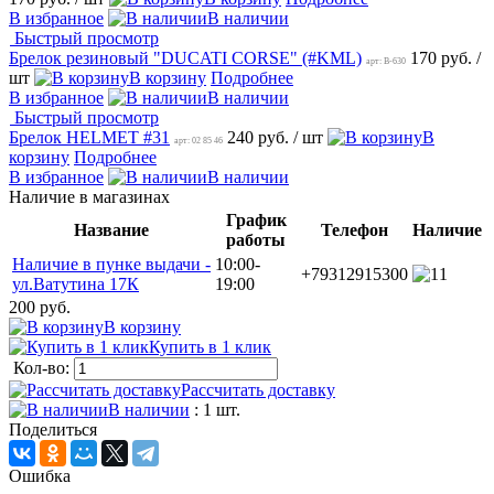
В избранное
В наличии
Быстрый просмотр
Брелок резиновый "DUCATI CORSE" (#KML)
170 руб.
/
арт: B-630
шт
В корзину
Подробнее
В избранное
В наличии
Быстрый просмотр
Брелок HELMET #31
240 руб.
/ шт
В
арт: 02 85 46
корзину
Подробнее
В избранное
В наличии
Наличие в магазинах
График
Название
Телефон
Наличие
работы
Наличие в пунке выдачи -
10:00-
+79312915300
1
ул.Ватутина 17К
19:00
200 руб.
В корзину
Купить в 1 клик
Кол-во:
Рассчитать доставку
В наличии
: 1 шт.
Поделиться
Ошибка