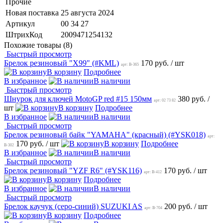
Прочие
Новая поставка
25 августа 2024
Артикул
00 34 27
ШтрихКод
2009471254132
Похожие товары (8)
Быстрый просмотр
Брелок резиновый "X99" (#KML)
170 руб.
/ шт
арт: B-365
В корзину
Подробнее
В избранное
В наличии
Быстрый просмотр
Шнурок для ключей MotoGP red #15 150мм
380 руб.
/
арт: 02 73 82
шт
В корзину
Подробнее
В избранное
В наличии
Быстрый просмотр
Брелок резиновый байк "YAMAHA" (красный) (#YSK018)
арт:
170 руб.
/ шт
В корзину
Подробнее
B-302
В избранное
В наличии
Быстрый просмотр
Брелок резиновый "YZF R6" (#YSK116)
170 руб.
/ шт
арт: B-412
В корзину
Подробнее
В избранное
В наличии
Быстрый просмотр
Брелок каучук (серо-синий) SUZUKI AS
200 руб.
/ шт
арт: B-704
В корзину
Подробнее