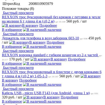
ШтрихКод
2008010905979
Похожие товары (8)
Быстрый просмотр
REXXON трос буксировочный без крюков с петлями в чехле
на молнии 6 т длина 4 м (±0,2 м)
560 руб.
/ шт
арт: 20-2169
В корзину
Подробнее
В избранное
В наличии
Быстрый просмотр
Держатель для телефона в возд.заборник 603-10
450 руб.
арт: 9198
/ шт
В корзину
Подробнее
В избранное
В наличии
Быстрый просмотр
REXXON воронка standard с гибким шлангом из 2-х частей
арт:
170 руб.
/ шт
В корзину
Подробнее
20-2177
В избранное
В наличии
Быстрый просмотр
REXXON трос буксировочный в блистере с двумя крюками 6
т длина 4 м (±0,2 м) 1-05-1-3
560 руб.
/ шт
арт: 20-2167
В корзину
Подробнее
В избранное
В наличии
Быстрый просмотр
Кабель USB - micro USB F143 (для Android, длина 1 м)
арт: 9191
320 руб.
/ шт
В корзину
Подробнее
В избранное
В наличии