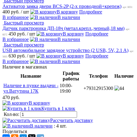
Быстрый просмотр
Активатор замка двери BCS-2P (2-х проводной+крепеж)
арт: 6031
400 руб.
/ шт
В корзину
Подробнее
В избранное
В наличии
Быстрый просмотр
Датчик парктроника ДП-18ч (метал.крепл.,черный,18 мм)
арт:
450 руб.
/ шт
В корзину
Подробнее
6072
В избранное
В наличии
Быстрый просмотр
USB автомобильное зарядное устройство (2 USB, 5V, 2.1 A)
арт:
630 руб.
/ шт
В корзину
Подробнее
5003
В избранное
В наличии
Наличие в магазинах
График
Название
Телефон
Наличие
работы
Наличие в пунке выдачи -
10:00-
+79312915300
4
ул.Ватутина 17К
19:00
470 руб.
В корзину
Купить в 1 клик
Кол-во:
Рассчитать доставку
В наличии
: 4 шт.
Поделиться