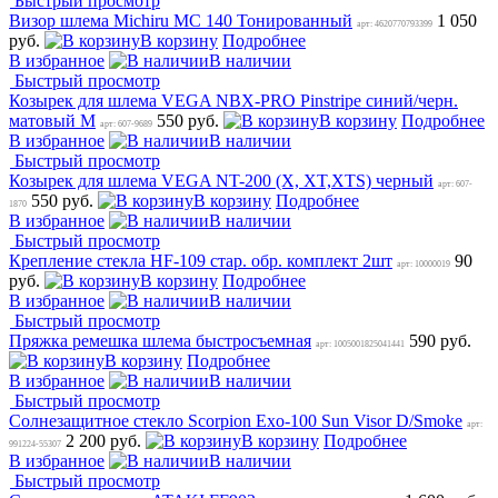
Быстрый просмотр
Визор шлема Michiru MC 140 Тонированный
1 050
арт: 4620770793399
руб.
В корзину
Подробнее
В избранное
В наличии
Быстрый просмотр
Козырек для шлема VEGA NBX-PRO Pinstripe синий/черн.
матовый M
550 руб.
В корзину
Подробнее
арт: 607-9689
В избранное
В наличии
Быстрый просмотр
Козырек для шлема VEGA NT-200 (X, XT,XTS) черный
арт: 607-
550 руб.
В корзину
Подробнее
1870
В избранное
В наличии
Быстрый просмотр
Крепление стекла HF-109 стар. обр. комплект 2шт
90
арт: 10000019
руб.
В корзину
Подробнее
В избранное
В наличии
Быстрый просмотр
Пряжка ремешка шлема быстросъемная
590 руб.
арт: 1005001825041441
В корзину
Подробнее
В избранное
В наличии
Быстрый просмотр
Солнезащитное стекло Scorpion Exo-100 Sun Visor D/Smoke
арт:
2 200 руб.
В корзину
Подробнее
991224-55307
В избранное
В наличии
Быстрый просмотр