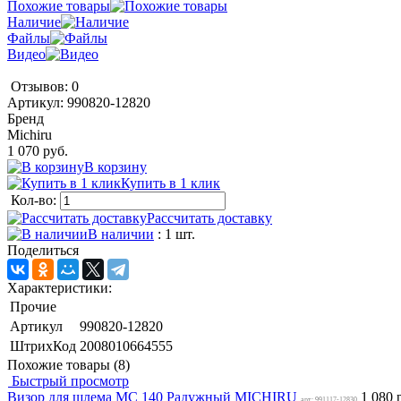
Похожие товары
Наличие
Файлы
Видео
Отзывов: 0
Артикул:
990820-12820
Бренд
Michiru
1 070 руб.
В корзину
Купить в 1 клик
Кол-во:
Рассчитать доставку
В наличии
: 1 шт.
Поделиться
Характеристики:
Прочие
Артикул
990820-12820
ШтрихКод
2008010664555
Похожие товары (8)
Быстрый просмотр
Визор для шлема MC 140 Радужный MICHIRU
1 080 
арт: 991117-12830