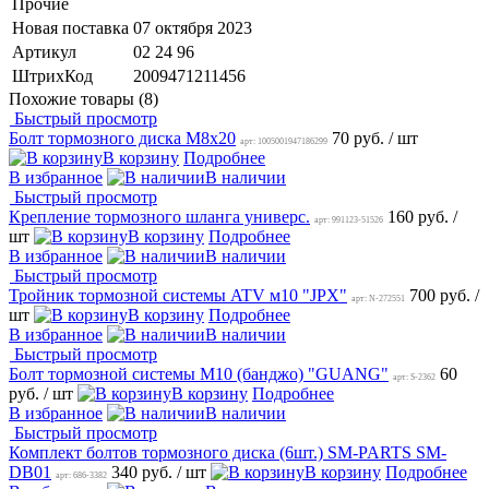
Прочие
Новая поставка
07 октября 2023
Артикул
02 24 96
ШтрихКод
2009471211456
Похожие товары (8)
Быстрый просмотр
Болт тормозного диска М8х20
70 руб.
/ шт
арт: 1005001947186299
В корзину
Подробнее
В избранное
В наличии
Быстрый просмотр
Крепление тормозного шланга универс.
160 руб.
/
арт: 991123-51526
шт
В корзину
Подробнее
В избранное
В наличии
Быстрый просмотр
Тройник тормозной системы ATV м10 "JPX"
700 руб.
/
арт: N-272551
шт
В корзину
Подробнее
В избранное
В наличии
Быстрый просмотр
Болт тормозной системы M10 (банджо) "GUANG"
60
арт: S-2362
руб.
/ шт
В корзину
Подробнее
В избранное
В наличии
Быстрый просмотр
Комплект болтов тормозного диска (6шт.) SM-PARTS SM-
DB01
340 руб.
/ шт
В корзину
Подробнее
арт: 686-3382