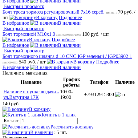
В избранное
В наличии
Быстрый просмотр
Болт троса тормоза регулировочный 7х16 сереб.
70 руб.
/
арт: 36171
шт
В корзину
Подробнее
В избранное
В наличии
Быстрый просмотр
Болт тормозной M10x1.0
100 руб.
/ шт
арт: 1005003485715955
В корзину
Подробнее
В избранное
В наличии
Быстрый просмотр
Болт тормозного шланга d-10 CNC IGP зеленый / IGP03902-1
540 руб.
/ шт
В корзину
Подробнее
арт: IGP03902
В избранное
В наличии
Наличие в магазинах
График
Название
Телефон
Наличие
работы
Наличие в пунке выдачи -
10:00-
+79312915300
5
ул.Ватутина 17К
19:00
140 руб.
В корзину
Купить в 1 клик
Кол-во:
Рассчитать доставку
В наличии
: 5 шт.
Поделиться