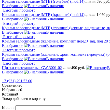
Крылья велосипедные (MTB) (голубые) (mod:14)
590 руб
арт: D-4406
В избранное
В наличии
Быстрый просмотр
Крылья велосипедные (MTB) (красные) (mod:14)
1 070 р
арт: D-4401
В избранное
В наличии
Быстрый просмотр
Крылья велосипедные (MTB) (тюнинг) (черные, выдвижные, п
В избранное
В наличии
Быстрый просмотр
Крылья велосипедные (железные, комплект перед+ зад, под 28
В избранное
В наличии
Быстрый просмотр
Крылья велосипедные (железные, хром, комплект перед+зад) (
В избранное
В наличии
Быстрый просмотр
Щитки грязезащитные GW-3001-02
490 руб.
В
арт: 2907
В избранное
В наличии
+7 (931) 291 53 00
Сравнение
0
Избранное
0
Корзина
0
Товар добавлен в корзину
Кол-во: