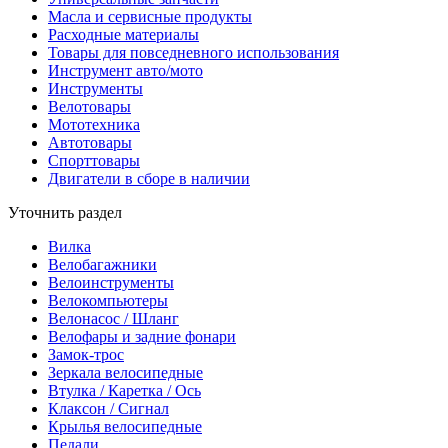
Масла и сервисные продукты
Расходные материалы
Товары для повседневного использования
Инструмент авто/мото
Инструменты
Велотовары
Мототехника
Автотовары
Спорттовары
Двигатели в сборе в наличии
Уточнить раздел
Вилка
Велобагажники
Велоинструменты
Велокомпьютеры
Велонасос / Шланг
Велофары и задние фонари
Замок-трос
Зеркала велосипедные
Втулка / Каретка / Ось
Клаксон / Сигнал
Крылья велосипедные
Педали