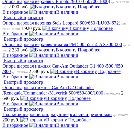
Опора шаровая верхняя CF-moto (9010-050700-1000)
арт: 9010-050700-
2 090 руб.
В корзину
Подробнее
1000
В избранное
В наличии
Быстрый просмотр
Опора шаровая верхняя Stels Leopard 600/650 (LU034672)
арт:
1 920 руб.
В корзину
Подробнее
290302-102-0000
В избранное
В наличии
Быстрый просмотр
Опора шаровая верхняя/нижняя РМ 500 55514-AX300-000
арт: 41-
2 230 руб.
В корзину
Подробнее
3029
В избранное
В наличии
Быстрый просмотр
Опора шаровая нижняя Can-Am Outlander G1 400 /500 /650
/800
2 340 руб.
В корзину
Подробнее
арт: 706200444
В избранное
В наличии
Быстрый просмотр
Опора шаровая нижняя CanAm G2 Outlander
/Renegade/Commander /Maverick 500/650/800/1000
2
арт: 706202045
690 руб.
В корзину
Подробнее
В избранное
В наличии
Быстрый просмотр
Пыльник шаровой опоры универсальный резиновый
арт: LU000000
200 руб.
В корзину
Подробнее
В избранное
В наличии