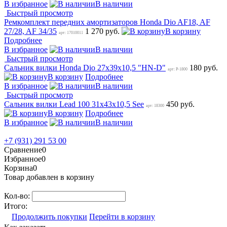
В избранное
В наличии
Быстрый просмотр
Ремкомплект передних амортизаторов Honda Dio AF18, AF
27/28, AF 34/35
1 270 руб.
В корзину
арт: 17010011
Подробнее
В избранное
В наличии
Быстрый просмотр
Сальник вилки Honda Dio 27х39х10,5 "HN-D"
180 руб.
арт: P-1800
В корзину
Подробнее
В избранное
В наличии
Быстрый просмотр
Сальник вилки Lead 100 31х43х10,5 See
450 руб.
арт: 18300
В корзину
Подробнее
В избранное
В наличии
+7 (931) 291 53 00
Сравнение
0
Избранное
0
Корзина
0
Товар добавлен в корзину
Кол-во:
Итого:
Продолжить покупки
Перейти в корзину