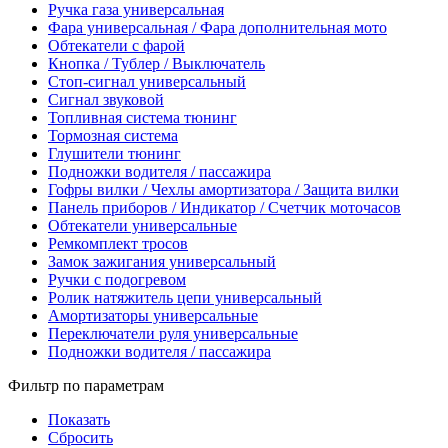
Ручка газа универсальная
Фара универсальная / Фара дополнительная мото
Обтекатели с фарой
Кнопка / Тублер / Выключатель
Стоп-сигнал универсальный
Сигнал звуковой
Топливная система тюнинг
Тормозная система
Глушители тюнинг
Подножки водителя / пассажира
Гофры вилки / Чехлы амортизатора / Защита вилки
Панель приборов / Индикатор / Счетчик моточасов
Обтекатели универсальные
Ремкомплект тросов
Замок зажигания универсальный
Ручки с подогревом
Ролик натяжитель цепи универсальный
Амортизаторы универсальные
Переключатели руля универсальные
Подножки водителя / пассажира
Фильтр по параметрам
Показать
Сбросить