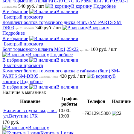
Болт тормозного шланга d-10 CNC IGP зеленый / IGP03902-1
540 руб.
/ шт
В корзину
Подробнее
арт: IGP03902
В избранное
В наличии
Быстрый просмотр
Комплект болтов тормозного диска (4шт.) SM-PARTS SM-
DB03
340 руб.
/ шт
В корзину
арт: 021117-10351
Подробнее
В избранное
В наличии
Быстрый просмотр
Болт тормозного шланга М8х1,25x22
100 руб.
/ шт
арт: 1427
В корзину
Подробнее
В избранное
В наличии
Быстрый просмотр
Комплект болтов тормозного диска с гайками (6шт.) SM-
PARTS SM-DB05
420 руб.
/ шт
В
арт: 021117-10356
корзину
Подробнее
В избранное
В наличии
Наличие в магазинах
График
Название
Телефон
Наличие
работы
Наличие в пунке выдачи -
10:00-
+79312915300
2
ул.Ватутина 17К
19:00
170 руб.
В корзину
Купить в 1 клик