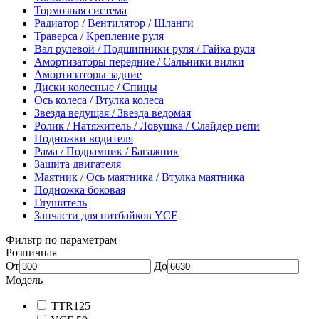
Тормозная система
Радиатор / Вентилятор / Шланги
Траверса / Крепление руля
Вал рулевой / Подшипники руля / Гайка руля
Амортизаторы передние / Сальники вилки
Амортизаторы задние
Диски колесные / Спицы
Ось колеса / Втулка колеса
Звезда ведущая / Звезда ведомая
Ролик / Натяжитель / Ловушка / Слайдер цепи
Подножки водителя
Рама / Подрамник / Багажник
Защита двигателя
Маятник / Ось маятника / Втулка маятника
Подножка боковая
Глушитель
Запчасти для питбайков YCF
Фильтр по параметрам
Розничная
От
До
Модель
TTR125